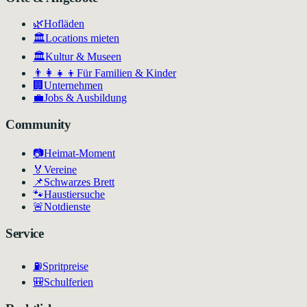
🌿
Hofläden
🏛️
Locations mieten
🏛
Kultur & Museen
👨‍👩‍👧‍👦
Für Familien & Kinder
🏢
Unternehmen
💼
Jobs & Ausbildung
Community
📷
Heimat-Moment
🏅
Vereine
📌
Schwarzes Brett
🐾
Haustiersuche
🚨
Notdienste
Service
⛽
Spritpreise
🎒
Schulferien