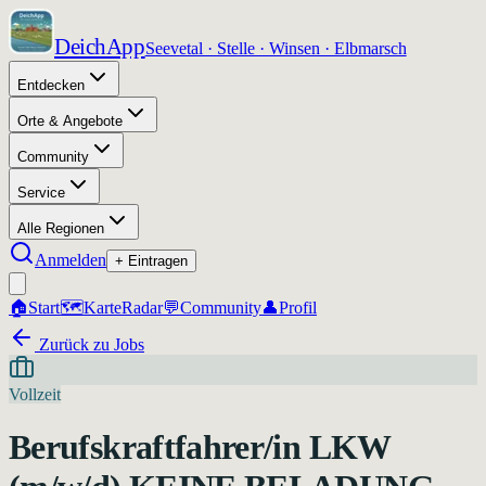
DeichApp
Seevetal · Stelle · Winsen · Elbmarsch
Entdecken
Orte & Angebote
Community
Service
Alle Regionen
Anmelden
+ Eintragen
🏠
Start
🗺️
Karte
Radar
💬
Community
👤
Profil
Zurück zu Jobs
Vollzeit
Berufskraftfahrer/in LKW