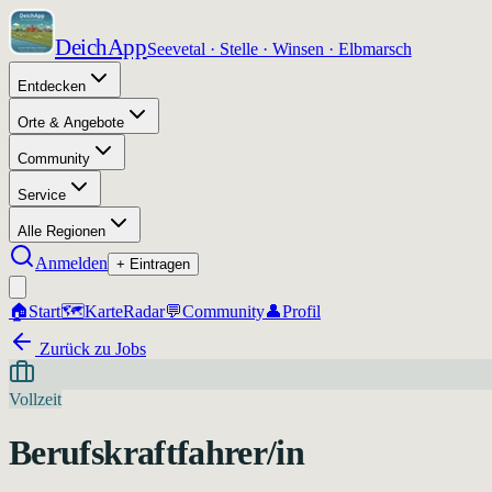
DeichApp
Seevetal · Stelle · Winsen · Elbmarsch
Entdecken
Orte & Angebote
Community
Service
Alle Regionen
Anmelden
+ Eintragen
🏠
Start
🗺️
Karte
Radar
💬
Community
👤
Profil
Zurück zu Jobs
Vollzeit
Berufskraftfahrer/in