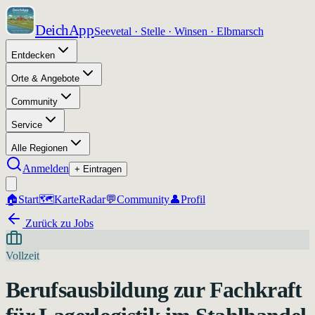
DeichApp
Seevetal · Stelle · Winsen · Elbmarsch
Entdecken
Orte & Angebote
Community
Service
Alle Regionen
Anmelden
+ Eintragen
🏠
Start
🗺️
Karte
Radar
💬
Community
👤
Profil
Zurück zu Jobs
Vollzeit
Berufsausbildung zur Fachkraft