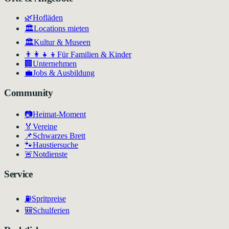
🌿
Hofläden
🏛️
Locations mieten
🏛
Kultur & Museen
👨‍👩‍👧‍👦
Für Familien & Kinder
🏢
Unternehmen
💼
Jobs & Ausbildung
Community
📷
Heimat-Moment
🏅
Vereine
📌
Schwarzes Brett
🐾
Haustiersuche
🚨
Notdienste
Service
⛽
Spritpreise
🎒
Schulferien