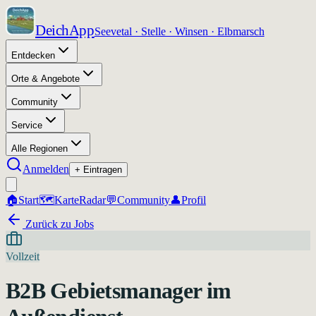
DeichApp
Seevetal · Stelle · Winsen · Elbmarsch
Entdecken
Orte & Angebote
Community
Service
Alle Regionen
Anmelden
+ Eintragen
🏠
Start
🗺️
Karte
Radar
💬
Community
👤
Profil
Zurück zu Jobs
Vollzeit
B2B Gebietsmanager im