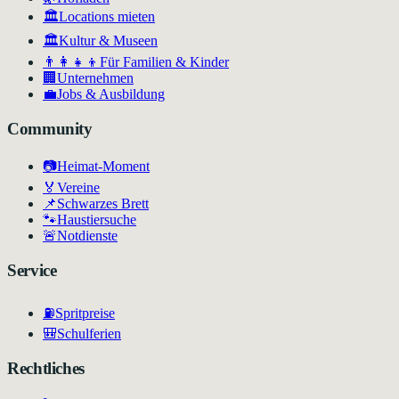
🏛️
Locations mieten
🏛
Kultur & Museen
👨‍👩‍👧‍👦
Für Familien & Kinder
🏢
Unternehmen
💼
Jobs & Ausbildung
Community
📷
Heimat-Moment
🏅
Vereine
📌
Schwarzes Brett
🐾
Haustiersuche
🚨
Notdienste
Service
⛽
Spritpreise
🎒
Schulferien
Rechtliches