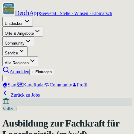
DeichApp
Seevetal · Stelle · Winsen · Elbmarsch
Entdecken
Orte & Angebote
Community
Service
Alle Regionen
Anmelden
+ Eintragen
🏠
Start
🗺️
Karte
Radar
💬
Community
👤
Profil
Zurück zu Jobs
Vollzeit
Ausbildung zur Fachkraft für