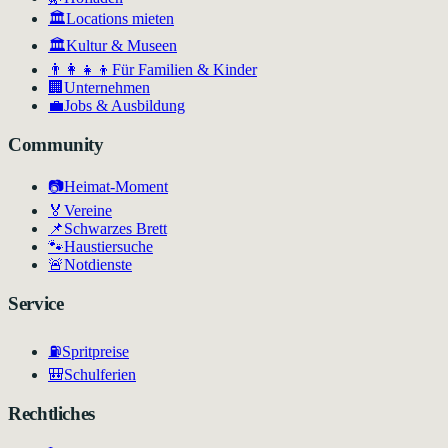
🏛️
Locations mieten
🏛
Kultur & Museen
👨‍👩‍👧‍👦
Für Familien & Kinder
🏢
Unternehmen
💼
Jobs & Ausbildung
Community
📷
Heimat-Moment
🏅
Vereine
📌
Schwarzes Brett
🐾
Haustiersuche
🚨
Notdienste
Service
⛽
Spritpreise
🎒
Schulferien
Rechtliches