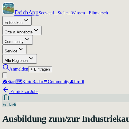
DeichApp
Seevetal · Stelle · Winsen · Elbmarsch
Entdecken
Orte & Angebote
Community
Service
Alle Regionen
Anmelden
+ Eintragen
🏠
Start
🗺️
Karte
Radar
💬
Community
👤
Profil
Zurück zu Jobs
Vollzeit
Ausbildung zum/zur Industrieka