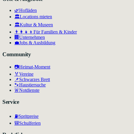
🌿
Hofläden
🏛️
Locations mieten
🏛
Kultur & Museen
👨‍👩‍👧‍👦
Für Familien & Kinder
🏢
Unternehmen
💼
Jobs & Ausbildung
Community
📷
Heimat-Moment
🏅
Vereine
📌
Schwarzes Brett
🐾
Haustiersuche
🚨
Notdienste
Service
⛽
Spritpreise
🎒
Schulferien