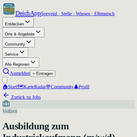
DeichApp
Seevetal · Stelle · Winsen · Elbmarsch
Entdecken
Orte & Angebote
Community
Service
Alle Regionen
Anmelden
+ Eintragen
🏠
Start
🗺️
Karte
Radar
💬
Community
👤
Profil
Zurück zu Jobs
Vollzeit
Ausbildung zum