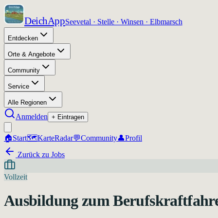
DeichApp
Seevetal · Stelle · Winsen · Elbmarsch
Entdecken
Orte & Angebote
Community
Service
Alle Regionen
Anmelden
+ Eintragen
🏠
Start
🗺️
Karte
Radar
💬
Community
👤
Profil
Zurück zu Jobs
Vollzeit
Ausbildung zum Berufskraftfahr