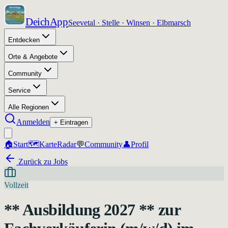
DeichApp
Seevetal · Stelle · Winsen · Elbmarsch
Entdecken
Orte & Angebote
Community
Service
Alle Regionen
Anmelden
+ Eintragen
🏠
Start
🗺️
Karte
Radar
💬
Community
👤
Profil
Zurück zu Jobs
Vollzeit
** Ausbildung 2027 ** zur