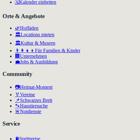
🗓️
Kalender einbetten
Orte & Angebote
🌿
Hofläden
🏛️
Locations mieten
🏛
Kultur & Museen
👨‍👩‍👧‍👦
Für Familien & Kinder
🏢
Unternehmen
💼
Jobs & Ausbildung
Community
📷
Heimat-Moment
🏅
Vereine
📌
Schwarzes Brett
🐾
Haustiersuche
🚨
Notdienste
Service
⛽
Spritpreise