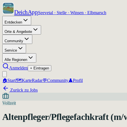
DeichApp
Seevetal · Stelle · Winsen · Elbmarsch
Entdecken
Orte & Angebote
Community
Service
Alle Regionen
Anmelden
+ Eintragen
🏠
Start
🗺️
Karte
Radar
💬
Community
👤
Profil
Zurück zu Jobs
Vollzeit
Altenpfleger/Pflegefachkraft (m/