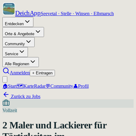
DeichApp
Seevetal · Stelle · Winsen · Elbmarsch
Entdecken
Orte & Angebote
Community
Service
Alle Regionen
Anmelden
+ Eintragen
🏠
Start
🗺️
Karte
Radar
💬
Community
👤
Profil
Zurück zu Jobs
Vollzeit
2 Maler und Lackierer für