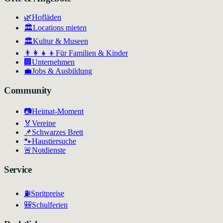
🌿
Hofläden
🏛️
Locations mieten
🏛
Kultur & Museen
👨‍👩‍👧‍👦
Für Familien & Kinder
🏢
Unternehmen
💼
Jobs & Ausbildung
Community
📷
Heimat-Moment
🏅
Vereine
📌
Schwarzes Brett
🐾
Haustiersuche
🚨
Notdienste
Service
⛽
Spritpreise
🎒
Schulferien