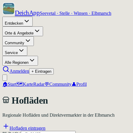
DeichApp
Seevetal · Stelle · Winsen · Elbmarsch
Entdecken
Orte & Angebote
Community
Service
Alle Regionen
Anmelden
+ Eintragen
🏠
Start
🗺️
Karte
Radar
💬
Community
👤
Profil
Hofläden
Regionale Hofläden und Direktvermarkter in der Elbmarsch
Hofladen eintragen