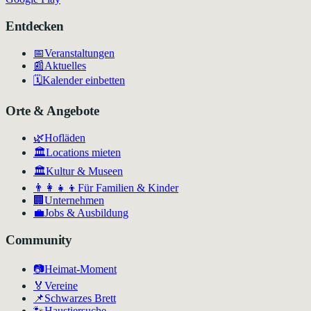
Entdecken
📅
Veranstaltungen
📰
Aktuelles
🗓️
Kalender einbetten
Orte & Angebote
🌿
Hofläden
🏛️
Locations mieten
🏛
Kultur & Museen
👨‍👩‍👧‍👦
Für Familien & Kinder
🏢
Unternehmen
💼
Jobs & Ausbildung
Community
📷
Heimat-Moment
🏅
Vereine
📌
Schwarzes Brett
🐾
Haustiersuche