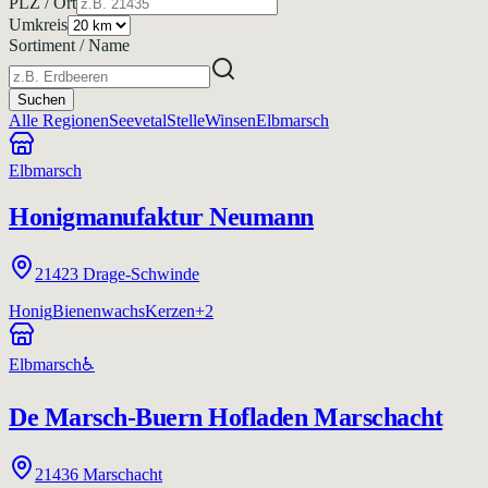
PLZ / Ort
Umkreis
Sortiment / Name
Suchen
Alle Regionen
Seevetal
Stelle
Winsen
Elbmarsch
Elbmarsch
Honigmanufaktur Neumann
21423
Drage-Schwinde
Honig
Bienenwachs
Kerzen
+
2
Elbmarsch
♿
De Marsch-Buern Hofladen Marschacht
21436
Marschacht