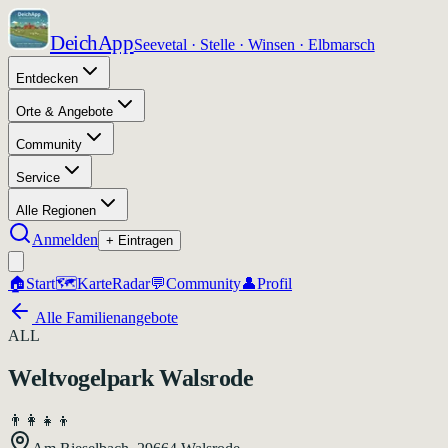
DeichApp
Seevetal · Stelle · Winsen · Elbmarsch
Entdecken
Orte & Angebote
Community
Service
Alle Regionen
Anmelden
+ Eintragen
🏠
Start
🗺️
Karte
Radar
💬
Community
👤
Profil
Alle Familienangebote
ALL
Weltvogelpark Walsrode
👨‍👩‍👧‍👦