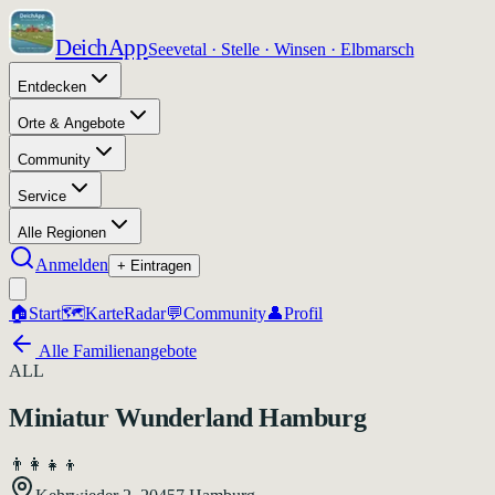
DeichApp
Seevetal · Stelle · Winsen · Elbmarsch
Entdecken
Orte & Angebote
Community
Service
Alle Regionen
Anmelden
+ Eintragen
🏠
Start
🗺️
Karte
Radar
💬
Community
👤
Profil
Alle Familienangebote
ALL
Miniatur Wunderland Hamburg
👨‍👩‍👧‍👦