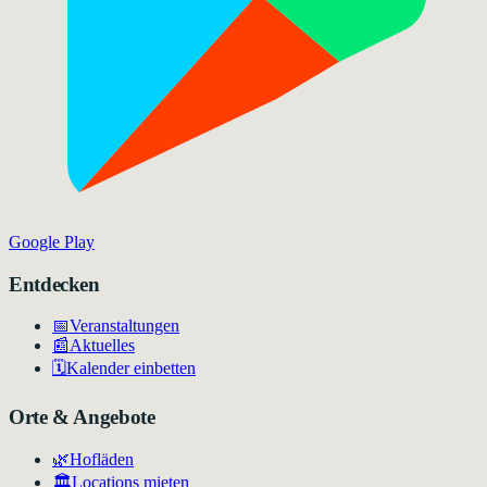
Google Play
Entdecken
📅
Veranstaltungen
📰
Aktuelles
🗓️
Kalender einbetten
Orte & Angebote
🌿
Hofläden
🏛️
Locations mieten