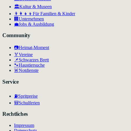
🏛
Kultur & Museen
👨‍👩‍👧‍👦
Für Familien & Kinder
🏢
Unternehmen
💼
Jobs & Ausbildung
Community
📷
Heimat-Moment
🏅
Vereine
📌
Schwarzes Brett
🐾
Haustiersuche
🚨
Notdienste
Service
⛽
Spritpreise
🎒
Schulferien
Rechtliches
Impressum
Datenschutz