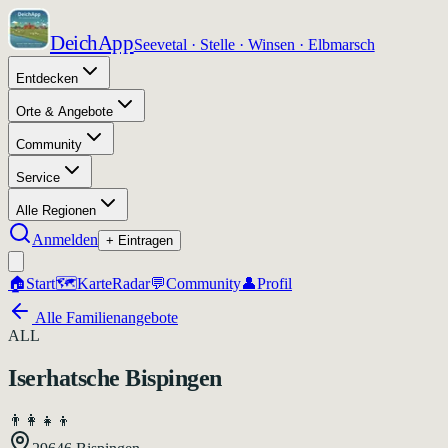
DeichApp
Seevetal · Stelle · Winsen · Elbmarsch
Entdecken
Orte & Angebote
Community
Service
Alle Regionen
Anmelden
+ Eintragen
🏠
Start
🗺️
Karte
Radar
💬
Community
👤
Profil
Alle Familienangebote
ALL
Iserhatsche Bispingen
👨‍👩‍👧‍👦