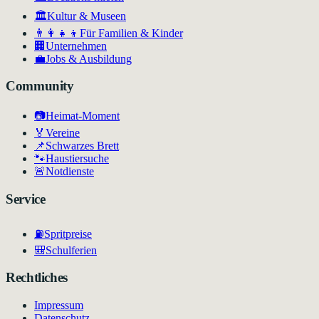
🏛
Kultur & Museen
👨‍👩‍👧‍👦
Für Familien & Kinder
🏢
Unternehmen
💼
Jobs & Ausbildung
Community
📷
Heimat-Moment
🏅
Vereine
📌
Schwarzes Brett
🐾
Haustiersuche
🚨
Notdienste
Service
⛽
Spritpreise
🎒
Schulferien
Rechtliches
Impressum
Datenschutz