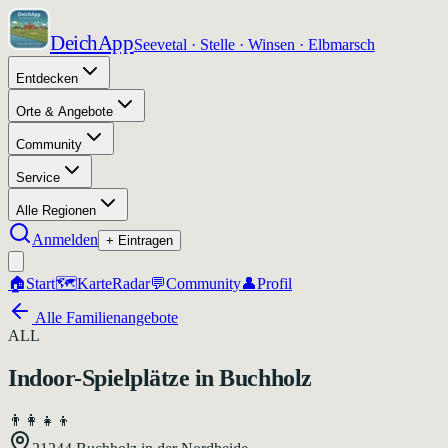
DeichApp
Seevetal · Stelle · Winsen · Elbmarsch
Entdecken
Orte & Angebote
Community
Service
Alle Regionen
Anmelden
+ Eintragen
🏠
Start
🗺️
Karte
Radar
💬
Community
👤
Profil
Alle Familienangebote
ALL
Indoor-Spielplätze in Buchholz
👨‍👩‍👧‍👦