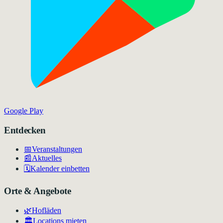
Google Play
Entdecken
📅
Veranstaltungen
📰
Aktuelles
🗓️
Kalender einbetten
Orte & Angebote
🌿
Hofläden
🏛️
Locations mieten