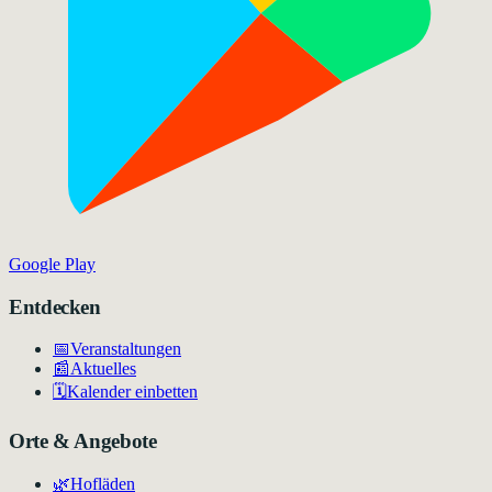
Google Play
Entdecken
📅
Veranstaltungen
📰
Aktuelles
🗓️
Kalender einbetten
Orte & Angebote
🌿
Hofläden