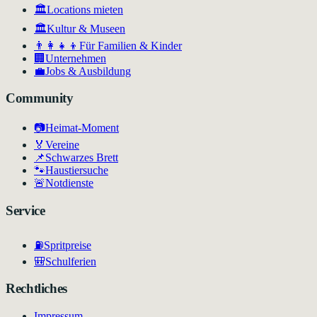
🏛️
Locations mieten
🏛
Kultur & Museen
👨‍👩‍👧‍👦
Für Familien & Kinder
🏢
Unternehmen
💼
Jobs & Ausbildung
Community
📷
Heimat-Moment
🏅
Vereine
📌
Schwarzes Brett
🐾
Haustiersuche
🚨
Notdienste
Service
⛽
Spritpreise
🎒
Schulferien
Rechtliches
Impressum