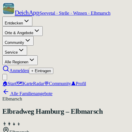
DeichApp
Seevetal · Stelle · Winsen · Elbmarsch
Entdecken
Orte & Angebote
Community
Service
Alle Regionen
Anmelden
+ Eintragen
🏠
Start
🗺️
Karte
Radar
💬
Community
👤
Profil
Alle Familienangebote
Elbmarsch
Elbradweg Hamburg – Elbmarsch
👨‍👩‍👧‍👦