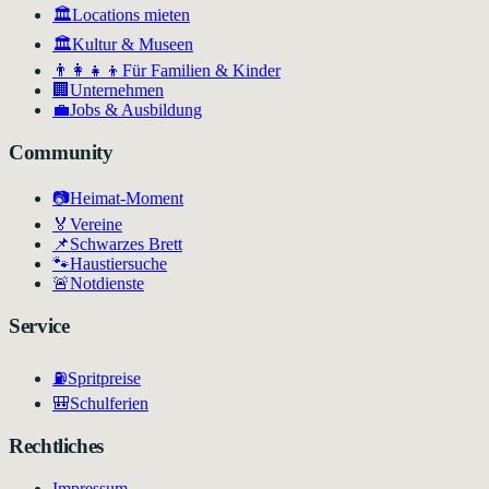
🏛️
Locations mieten
🏛
Kultur & Museen
👨‍👩‍👧‍👦
Für Familien & Kinder
🏢
Unternehmen
💼
Jobs & Ausbildung
Community
📷
Heimat-Moment
🏅
Vereine
📌
Schwarzes Brett
🐾
Haustiersuche
🚨
Notdienste
Service
⛽
Spritpreise
🎒
Schulferien
Rechtliches
Impressum