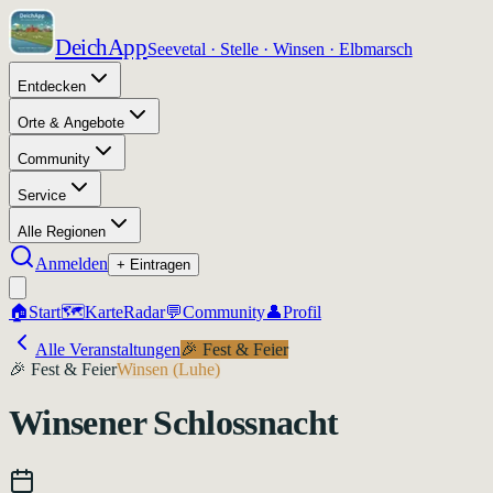
DeichApp
Seevetal · Stelle · Winsen · Elbmarsch
Entdecken
Orte & Angebote
Community
Service
Alle Regionen
Anmelden
+ Eintragen
🏠
Start
🗺️
Karte
Radar
💬
Community
👤
Profil
Alle Veranstaltungen
🎉
Fest & Feier
🎉
Fest & Feier
Winsen (Luhe)
Winsener Schlossnacht