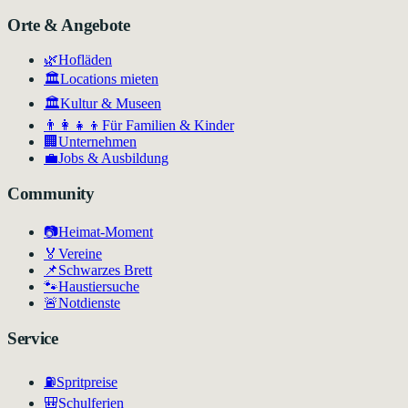
Orte & Angebote
🌿
Hofläden
🏛️
Locations mieten
🏛
Kultur & Museen
👨‍👩‍👧‍👦
Für Familien & Kinder
🏢
Unternehmen
💼
Jobs & Ausbildung
Community
📷
Heimat-Moment
🏅
Vereine
📌
Schwarzes Brett
🐾
Haustiersuche
🚨
Notdienste
Service
⛽
Spritpreise
🎒
Schulferien