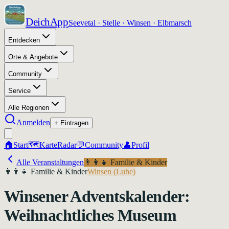
DeichApp
Seevetal · Stelle · Winsen · Elbmarsch
Entdecken
Orte & Angebote
Community
Service
Alle Regionen
Anmelden
+ Eintragen
🏠
Start
🗺️
Karte
Radar
💬
Community
👤
Profil
Alle Veranstaltungen
👨‍👩‍👧
Familie & Kinder
👨‍👩‍👧
Familie & Kinder
Winsen (Luhe)
Winsener Adventskalender:
Weihnachtliches Museum