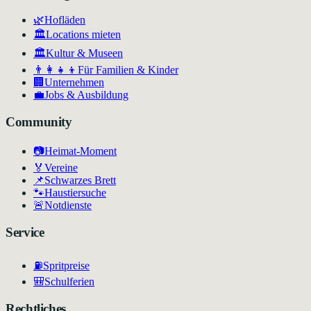
🌿
Hofläden
🏛️
Locations mieten
🏛
Kultur & Museen
👨‍👩‍👧‍👦
Für Familien & Kinder
🏢
Unternehmen
💼
Jobs & Ausbildung
Community
📷
Heimat-Moment
🏅
Vereine
📌
Schwarzes Brett
🐾
Haustiersuche
🚨
Notdienste
Service
⛽
Spritpreise
🎒
Schulferien
Rechtliches