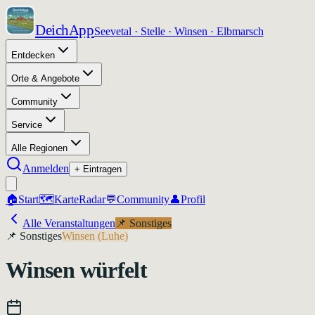
DeichApp
Seevetal · Stelle · Winsen · Elbmarsch
Entdecken
Orte & Angebote
Community
Service
Alle Regionen
Anmelden
+ Eintragen
🏠
Start
🗺️
Karte
Radar
💬
Community
👤
Profil
Alle Veranstaltungen
📌
Sonstiges
📌
Sonstiges
Winsen (Luhe)
Winsen würfelt