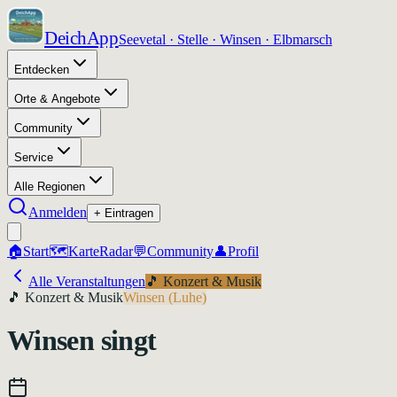
DeichApp
Seevetal · Stelle · Winsen · Elbmarsch
Entdecken
Orte & Angebote
Community
Service
Alle Regionen
Anmelden
+ Eintragen
🏠
Start
🗺️
Karte
Radar
💬
Community
👤
Profil
Alle Veranstaltungen
🎵
Konzert & Musik
🎵
Konzert & Musik
Winsen (Luhe)
Winsen singt