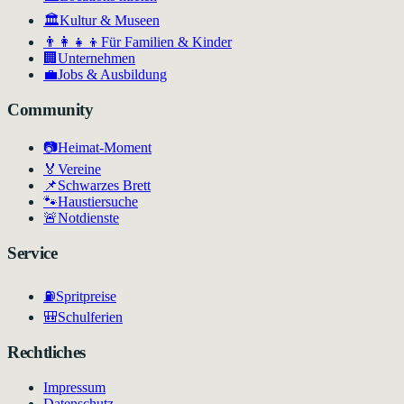
🏛
Kultur & Museen
👨‍👩‍👧‍👦
Für Familien & Kinder
🏢
Unternehmen
💼
Jobs & Ausbildung
Community
📷
Heimat-Moment
🏅
Vereine
📌
Schwarzes Brett
🐾
Haustiersuche
🚨
Notdienste
Service
⛽
Spritpreise
🎒
Schulferien
Rechtliches
Impressum
Datenschutz