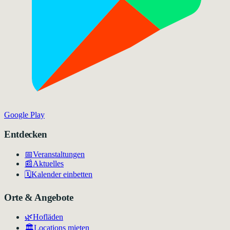
Google Play
Entdecken
📅
Veranstaltungen
📰
Aktuelles
🗓️
Kalender einbetten
Orte & Angebote
🌿
Hofläden
🏛️
Locations mieten