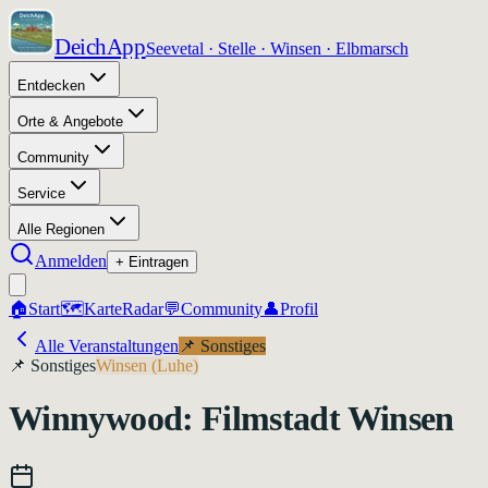
DeichApp
Seevetal · Stelle · Winsen · Elbmarsch
Entdecken
Orte & Angebote
Community
Service
Alle Regionen
Anmelden
+ Eintragen
🏠
Start
🗺️
Karte
Radar
💬
Community
👤
Profil
Alle Veranstaltungen
📌
Sonstiges
📌
Sonstiges
Winsen (Luhe)
Winnywood: Filmstadt Winsen