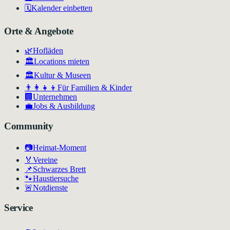
🗓️
Kalender einbetten
Orte & Angebote
🌿
Hofläden
🏛️
Locations mieten
🏛
Kultur & Museen
👨‍👩‍👧‍👦
Für Familien & Kinder
🏢
Unternehmen
💼
Jobs & Ausbildung
Community
📷
Heimat-Moment
🏅
Vereine
📌
Schwarzes Brett
🐾
Haustiersuche
🚨
Notdienste
Service