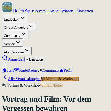
DeichApp
Seevetal · Stelle · Winsen · Elbmarsch
Entdecken
Orte & Angebote
Community
Service
Alle Regionen
Anmelden
+ Eintragen
🏠
Start
🗺️
Karte
Radar
💬
Community
👤
Profil
Alle Veranstaltungen
📚
Vortrag & Workshop
📚
Vortrag & Workshop
Winsen (Luhe)
Vortrag und Film: Vor dem
Vergessen bewahren