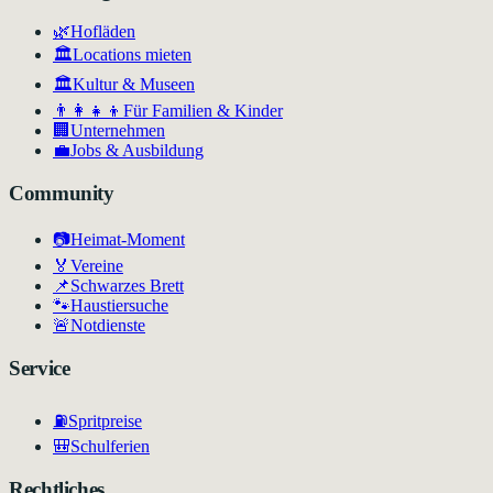
🌿
Hofläden
🏛️
Locations mieten
🏛
Kultur & Museen
👨‍👩‍👧‍👦
Für Familien & Kinder
🏢
Unternehmen
💼
Jobs & Ausbildung
Community
📷
Heimat-Moment
🏅
Vereine
📌
Schwarzes Brett
🐾
Haustiersuche
🚨
Notdienste
Service
⛽
Spritpreise
🎒
Schulferien
Rechtliches