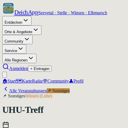
DeichApp
Seevetal · Stelle · Winsen · Elbmarsch
Entdecken
Orte & Angebote
Community
Service
Alle Regionen
Anmelden
+ Eintragen
🏠
Start
🗺️
Karte
Radar
💬
Community
👤
Profil
Alle Veranstaltungen
📌
Sonstiges
📌
Sonstiges
Winsen (Luhe)
UHU-Treff