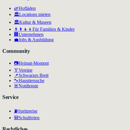
🌿
Hofläden
🏛️
Locations mieten
🏛
Kultur & Museen
👨‍👩‍👧‍👦
Für Familien & Kinder
🏢
Unternehmen
💼
Jobs & Ausbildung
Community
📷
Heimat-Moment
🏅
Vereine
📌
Schwarzes Brett
🐾
Haustiersuche
🚨
Notdienste
Service
⛽
Spritpreise
🎒
Schulferien
Rechtliches