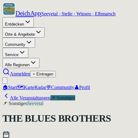
DeichApp
Seevetal · Stelle · Winsen · Elbmarsch
Entdecken
Orte & Angebote
Community
Service
Alle Regionen
Anmelden
+ Eintragen
🏠
Start
🗺️
Karte
Radar
💬
Community
👤
Profil
Alle Veranstaltungen
📌
Sonstiges
📌
Sonstiges
Seevetal
THE BLUES BROTHERS