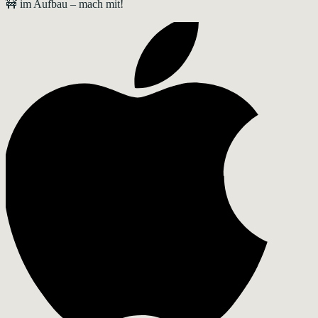
🚧 im Aufbau – mach mit!