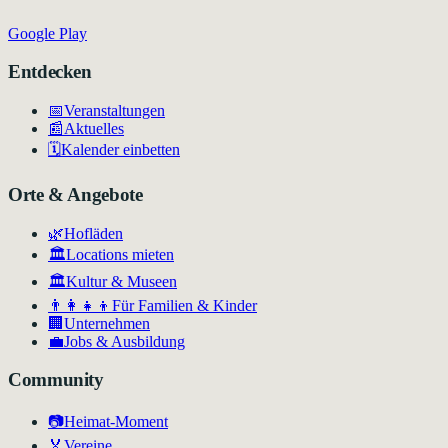
Google Play
Entdecken
📅
Veranstaltungen
📰
Aktuelles
🗓️
Kalender einbetten
Orte & Angebote
🌿
Hofläden
🏛️
Locations mieten
🏛
Kultur & Museen
👨‍👩‍👧‍👦
Für Familien & Kinder
🏢
Unternehmen
💼
Jobs & Ausbildung
Community
📷
Heimat-Moment
🏅
Vereine