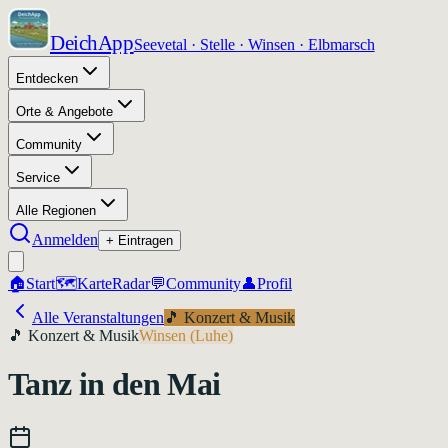
DeichApp
Seevetal · Stelle · Winsen · Elbmarsch
Entdecken
Orte & Angebote
Community
Service
Alle Regionen
Anmelden
+ Eintragen
🏠
Start
🗺️
Karte
Radar
💬
Community
👤
Profil
Alle Veranstaltungen
🎵
Konzert & Musik
🎵
Konzert & Musik
Winsen (Luhe)
Tanz in den Mai