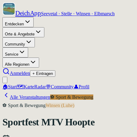
DeichApp
Seevetal · Stelle · Winsen · Elbmarsch
Entdecken
Orte & Angebote
Community
Service
Alle Regionen
Anmelden
+ Eintragen
🏠
Start
🗺️
Karte
Radar
💬
Community
👤
Profil
Alle Veranstaltungen
⚽
Sport & Bewegung
⚽
Sport & Bewegung
Winsen (Luhe)
Sportfest MTV Hoopte