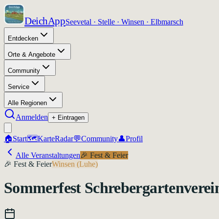
DeichApp
Seevetal · Stelle · Winsen · Elbmarsch
Entdecken
Orte & Angebote
Community
Service
Alle Regionen
Anmelden
+ Eintragen
🏠
Start
🗺️
Karte
Radar
💬
Community
👤
Profil
Alle Veranstaltungen
🎉
Fest & Feier
🎉
Fest & Feier
Winsen (Luhe)
Sommerfest Schrebergartenverein