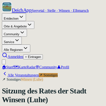
DeichApp
Seevetal · Stelle · Winsen · Elbmarsch
Entdecken
Orte & Angebote
Community
Service
Alle Regionen
Anmelden
+ Eintragen
🏠
Start
🗺️
Karte
Radar
💬
Community
👤
Profil
Alle Veranstaltungen
📌
Sonstiges
📌
Sonstiges
Winsen (Luhe)
Sitzung des Rates der Stadt
Winsen (Luhe)