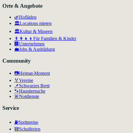
Orte & Angebote
🌿
Hofläden
🏛️
Locations mieten
🏛
Kultur & Museen
👨‍👩‍👧‍👦
Für Familien & Kinder
🏢
Unternehmen
💼
Jobs & Ausbildung
Community
📷
Heimat-Moment
🏅
Vereine
📌
Schwarzes Brett
🐾
Haustiersuche
🚨
Notdienste
Service
⛽
Spritpreise
🎒
Schulferien