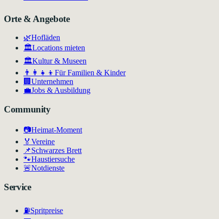
Orte & Angebote
🌿
Hofläden
🏛️
Locations mieten
🏛
Kultur & Museen
👨‍👩‍👧‍👦
Für Familien & Kinder
🏢
Unternehmen
💼
Jobs & Ausbildung
Community
📷
Heimat-Moment
🏅
Vereine
📌
Schwarzes Brett
🐾
Haustiersuche
🚨
Notdienste
Service
⛽
Spritpreise