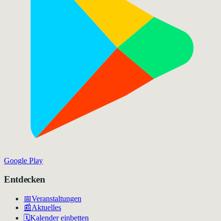
Google Play
Entdecken
📅
Veranstaltungen
📰
Aktuelles
🗓️
Kalender einbetten