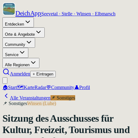
DeichApp
Seevetal · Stelle · Winsen · Elbmarsch
Entdecken
Orte & Angebote
Community
Service
Alle Regionen
Anmelden
+ Eintragen
🏠
Start
🗺️
Karte
Radar
💬
Community
👤
Profil
Alle Veranstaltungen
📌
Sonstiges
📌
Sonstiges
Winsen (Luhe)
Sitzung des Ausschusses für
Kultur, Freizeit, Tourismus und