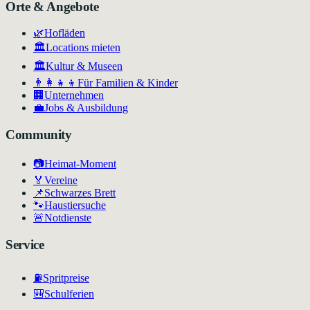
Orte & Angebote
🌿
Hofläden
🏛️
Locations mieten
🏛
Kultur & Museen
👨‍👩‍👧‍👦
Für Familien & Kinder
🏢
Unternehmen
💼
Jobs & Ausbildung
Community
📷
Heimat-Moment
🏅
Vereine
📌
Schwarzes Brett
🐾
Haustiersuche
🚨
Notdienste
Service
⛽
Spritpreise
🎒
Schulferien