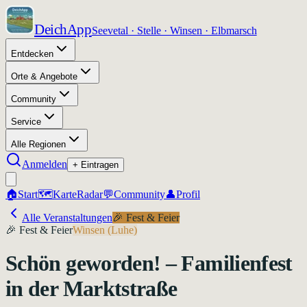
DeichApp
Seevetal · Stelle · Winsen · Elbmarsch
Entdecken
Orte & Angebote
Community
Service
Alle Regionen
Anmelden
+ Eintragen
🏠
Start
🗺️
Karte
Radar
💬
Community
👤
Profil
Alle Veranstaltungen
🎉
Fest & Feier
🎉
Fest & Feier
Winsen (Luhe)
Schön geworden! – Familienfest
in der Marktstraße