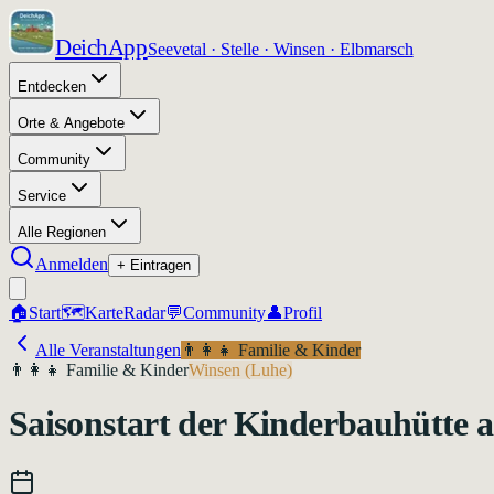
DeichApp
Seevetal · Stelle · Winsen · Elbmarsch
Entdecken
Orte & Angebote
Community
Service
Alle Regionen
Anmelden
+ Eintragen
🏠
Start
🗺️
Karte
Radar
💬
Community
👤
Profil
Alle Veranstaltungen
👨‍👩‍👧
Familie & Kinder
👨‍👩‍👧
Familie & Kinder
Winsen (Luhe)
Saisonstart der Kinderbauhütte 