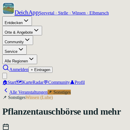
DeichApp
Seevetal · Stelle · Winsen · Elbmarsch
Entdecken
Orte & Angebote
Community
Service
Alle Regionen
Anmelden
+ Eintragen
🏠
Start
🗺️
Karte
Radar
💬
Community
👤
Profil
Alle Veranstaltungen
📌
Sonstiges
📌
Sonstiges
Winsen (Luhe)
Pflanzentauschbörse und mehr