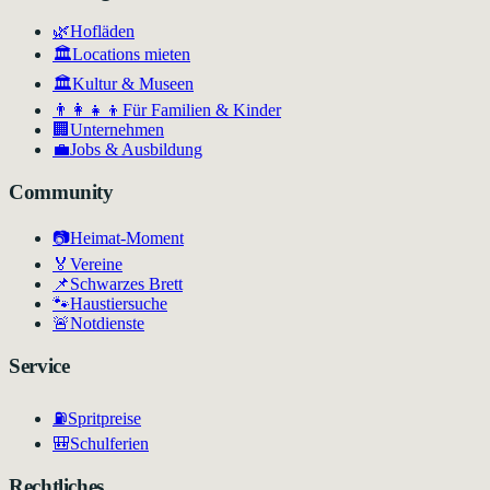
🌿
Hofläden
🏛️
Locations mieten
🏛
Kultur & Museen
👨‍👩‍👧‍👦
Für Familien & Kinder
🏢
Unternehmen
💼
Jobs & Ausbildung
Community
📷
Heimat-Moment
🏅
Vereine
📌
Schwarzes Brett
🐾
Haustiersuche
🚨
Notdienste
Service
⛽
Spritpreise
🎒
Schulferien
Rechtliches