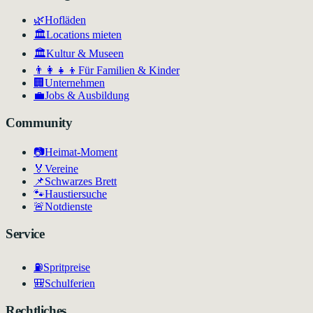
🌿
Hofläden
🏛️
Locations mieten
🏛
Kultur & Museen
👨‍👩‍👧‍👦
Für Familien & Kinder
🏢
Unternehmen
💼
Jobs & Ausbildung
Community
📷
Heimat-Moment
🏅
Vereine
📌
Schwarzes Brett
🐾
Haustiersuche
🚨
Notdienste
Service
⛽
Spritpreise
🎒
Schulferien
Rechtliches