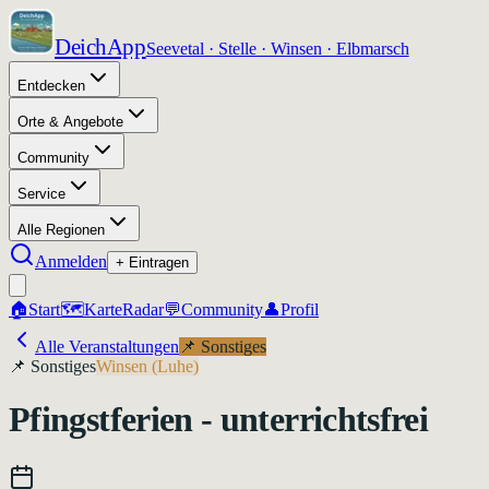
DeichApp
Seevetal · Stelle · Winsen · Elbmarsch
Entdecken
Orte & Angebote
Community
Service
Alle Regionen
Anmelden
+ Eintragen
🏠
Start
🗺️
Karte
Radar
💬
Community
👤
Profil
Alle Veranstaltungen
📌
Sonstiges
📌
Sonstiges
Winsen (Luhe)
Pfingstferien - unterrichtsfrei