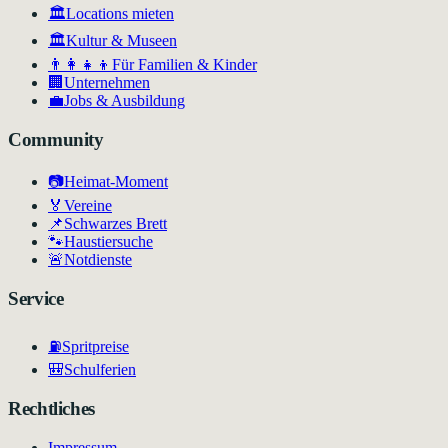
🏛️
Locations mieten
🏛
Kultur & Museen
👨‍👩‍👧‍👦
Für Familien & Kinder
🏢
Unternehmen
💼
Jobs & Ausbildung
Community
📷
Heimat-Moment
🏅
Vereine
📌
Schwarzes Brett
🐾
Haustiersuche
🚨
Notdienste
Service
⛽
Spritpreise
🎒
Schulferien
Rechtliches
Impressum