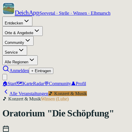
DeichApp
Seevetal · Stelle · Winsen · Elbmarsch
Entdecken
Orte & Angebote
Community
Service
Alle Regionen
Anmelden
+ Eintragen
🏠
Start
🗺️
Karte
Radar
💬
Community
👤
Profil
Alle Veranstaltungen
🎵
Konzert & Musik
🎵
Konzert & Musik
Winsen (Luhe)
Oratorium "Die Schöpfung"