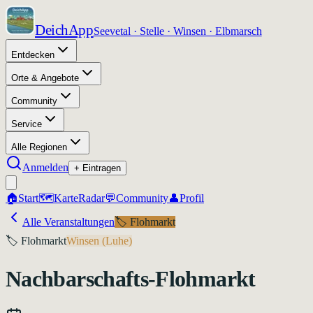
DeichApp
Seevetal · Stelle · Winsen · Elbmarsch
Entdecken
Orte & Angebote
Community
Service
Alle Regionen
Anmelden
+ Eintragen
🏠
Start
🗺️
Karte
Radar
💬
Community
👤
Profil
Alle Veranstaltungen
🏷️
Flohmarkt
🏷️
Flohmarkt
Winsen (Luhe)
Nachbarschafts-Flohmarkt