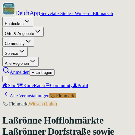
DeichApp
Seevetal · Stelle · Winsen · Elbmarsch
Entdecken
Orte & Angebote
Community
Service
Alle Regionen
Anmelden
+ Eintragen
🏠
Start
🗺️
Karte
Radar
💬
Community
👤
Profil
Alle Veranstaltungen
🏷️
Flohmarkt
🏷️
Flohmarkt
Winsen (Luhe)
Laßrönne Hofflohmärkte
Laßrönner Dorfstraße sowie