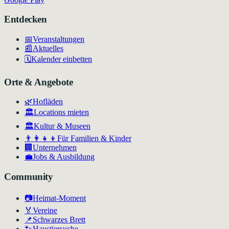
Entdecken
📅
Veranstaltungen
📰
Aktuelles
🗓️
Kalender einbetten
Orte & Angebote
🌿
Hofläden
🏛️
Locations mieten
🏛
Kultur & Museen
👨‍👩‍👧‍👦
Für Familien & Kinder
🏢
Unternehmen
💼
Jobs & Ausbildung
Community
📷
Heimat-Moment
🏅
Vereine
📌
Schwarzes Brett
🐾
Haustiersuche