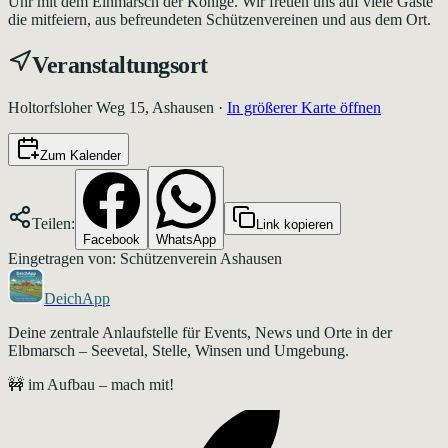
Uhr mit dem Einmarsch der Könige. Wir freuen uns auf viele Gäste
die mitfeiern, aus befreundeten Schützenvereinen und aus dem Ort.
Veranstaltungsort
Holtorfsloher Weg 15, Ashausen
·
In größerer Karte öffnen
Zum Kalender
Teilen:
Link kopieren
Facebook
WhatsApp
Eingetragen von: Schützenverein Ashausen
DeichApp
Deine zentrale Anlaufstelle für Events, News und Orte in der
Elbmarsch – Seevetal, Stelle, Winsen und Umgebung.
🚧 im Aufbau – mach mit!