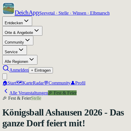
DeichApp
Seevetal · Stelle · Winsen · Elbmarsch
Entdecken
Orte & Angebote
Community
Service
Alle Regionen
Anmelden
+ Eintragen
🏠
Start
🗺️
Karte
Radar
💬
Community
👤
Profil
Alle Veranstaltungen
🎉
Fest & Feier
🎉
Fest & Feier
Stelle
Königsball Ashausen 2026 - Das
ganze Dorf feiert mit!