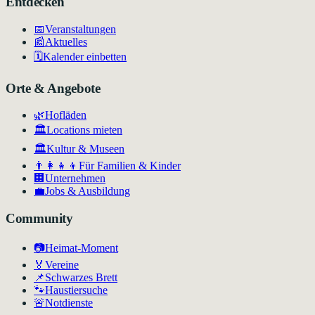
Entdecken
📅
Veranstaltungen
📰
Aktuelles
🗓️
Kalender einbetten
Orte & Angebote
🌿
Hofläden
🏛️
Locations mieten
🏛
Kultur & Museen
👨‍👩‍👧‍👦
Für Familien & Kinder
🏢
Unternehmen
💼
Jobs & Ausbildung
Community
📷
Heimat-Moment
🏅
Vereine
📌
Schwarzes Brett
🐾
Haustiersuche
🚨
Notdienste