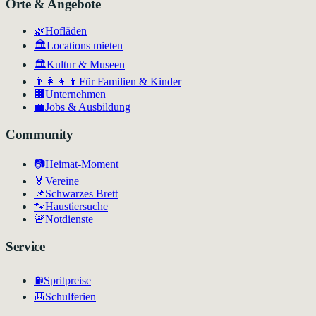
Orte & Angebote
🌿
Hofläden
🏛️
Locations mieten
🏛
Kultur & Museen
👨‍👩‍👧‍👦
Für Familien & Kinder
🏢
Unternehmen
💼
Jobs & Ausbildung
Community
📷
Heimat-Moment
🏅
Vereine
📌
Schwarzes Brett
🐾
Haustiersuche
🚨
Notdienste
Service
⛽
Spritpreise
🎒
Schulferien