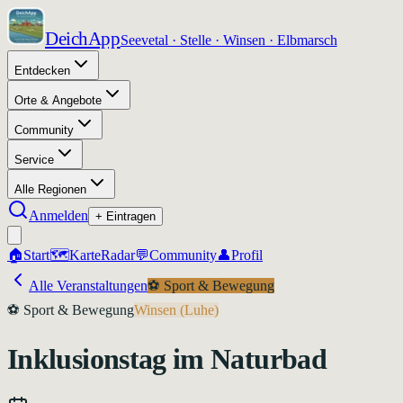
DeichApp
Seevetal · Stelle · Winsen · Elbmarsch
Entdecken
Orte & Angebote
Community
Service
Alle Regionen
Anmelden
+ Eintragen
🏠
Start
🗺️
Karte
Radar
💬
Community
👤
Profil
Alle Veranstaltungen
⚽
Sport & Bewegung
⚽
Sport & Bewegung
Winsen (Luhe)
Inklusionstag im Naturbad