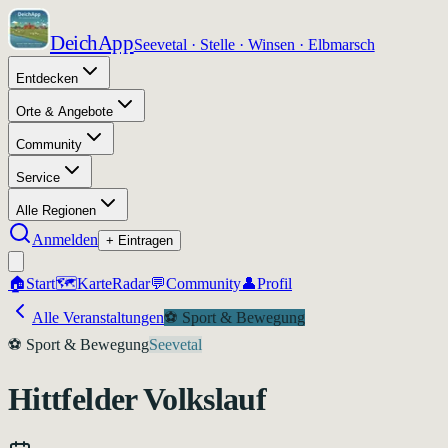
DeichApp
Seevetal · Stelle · Winsen · Elbmarsch
Entdecken
Orte & Angebote
Community
Service
Alle Regionen
Anmelden
+ Eintragen
🏠
Start
🗺️
Karte
Radar
💬
Community
👤
Profil
Alle Veranstaltungen
⚽
Sport & Bewegung
⚽
Sport & Bewegung
Seevetal
Hittfelder Volkslauf