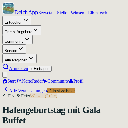
DeichApp
Seevetal · Stelle · Winsen · Elbmarsch
Entdecken
Orte & Angebote
Community
Service
Alle Regionen
Anmelden
+ Eintragen
🏠
Start
🗺️
Karte
Radar
💬
Community
👤
Profil
Alle Veranstaltungen
🎉
Fest & Feier
🎉
Fest & Feier
Winsen (Luhe)
Hafengeburtstag mit Gala
Buffet