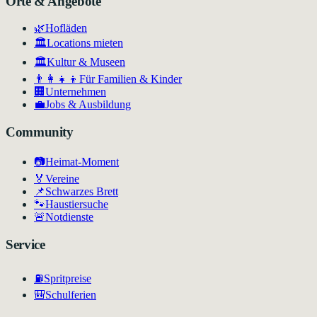
Orte & Angebote
🌿
Hofläden
🏛️
Locations mieten
🏛
Kultur & Museen
👨‍👩‍👧‍👦
Für Familien & Kinder
🏢
Unternehmen
💼
Jobs & Ausbildung
Community
📷
Heimat-Moment
🏅
Vereine
📌
Schwarzes Brett
🐾
Haustiersuche
🚨
Notdienste
Service
⛽
Spritpreise
🎒
Schulferien