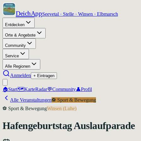
DeichApp
Seevetal · Stelle · Winsen · Elbmarsch
Entdecken
Orte & Angebote
Community
Service
Alle Regionen
Anmelden
+ Eintragen
🏠
Start
🗺️
Karte
Radar
💬
Community
👤
Profil
Alle Veranstaltungen
⚽
Sport & Bewegung
⚽
Sport & Bewegung
Winsen (Luhe)
Hafengeburtstag Auslaufparade