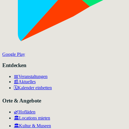
Google Play
Entdecken
📅
Veranstaltungen
📰
Aktuelles
🗓️
Kalender einbetten
Orte & Angebote
🌿
Hofläden
🏛️
Locations mieten
🏛
Kultur & Museen