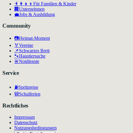
👨‍👩‍👧‍👦
Für Familien & Kinder
🏢
Unternehmen
💼
Jobs & Ausbildung
Community
📷
Heimat-Moment
🏅
Vereine
📌
Schwarzes Brett
🐾
Haustiersuche
🚨
Notdienste
Service
⛽
Spritpreise
🎒
Schulferien
Rechtliches
Impressum
Datenschutz
Nutzungsbedingungen