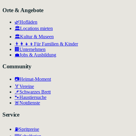
Orte & Angebote
🌿
Hofläden
🏛️
Locations mieten
🏛
Kultur & Museen
👨‍👩‍👧‍👦
Für Familien & Kinder
🏢
Unternehmen
💼
Jobs & Ausbildung
Community
📷
Heimat-Moment
🏅
Vereine
📌
Schwarzes Brett
🐾
Haustiersuche
🚨
Notdienste
Service
⛽
Spritpreise