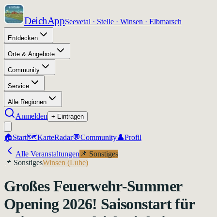
DeichApp
Seevetal · Stelle · Winsen · Elbmarsch
Entdecken
Orte & Angebote
Community
Service
Alle Regionen
Anmelden
+ Eintragen
🏠
Start
🗺️
Karte
Radar
💬
Community
👤
Profil
Alle Veranstaltungen
📌
Sonstiges
📌
Sonstiges
Winsen (Luhe)
Großes Feuerwehr-Summer
Opening 2026! Saisonstart für