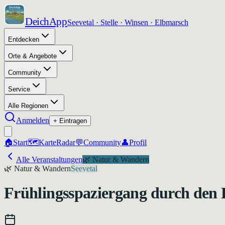
DeichApp
Seevetal · Stelle · Winsen · Elbmarsch
Entdecken
Orte & Angebote
Community
Service
Alle Regionen
Anmelden
+ Eintragen
🏠
Start
🗺️
Karte
Radar
💬
Community
👤
Profil
Alle Veranstaltungen
🌿
Natur & Wandern
🌿
Natur & Wandern
Seevetal
Frühlingsspaziergang durch den