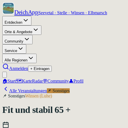
DeichApp
Seevetal · Stelle · Winsen · Elbmarsch
Entdecken
Orte & Angebote
Community
Service
Alle Regionen
Anmelden
+ Eintragen
🏠
Start
🗺️
Karte
Radar
💬
Community
👤
Profil
Alle Veranstaltungen
📌
Sonstiges
📌
Sonstiges
Winsen (Luhe)
Fit und stabil 65 +