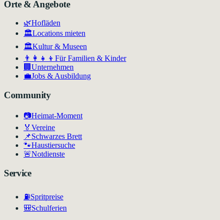
Orte & Angebote
🌿
Hofläden
🏛️
Locations mieten
🏛
Kultur & Museen
👨‍👩‍👧‍👦
Für Familien & Kinder
🏢
Unternehmen
💼
Jobs & Ausbildung
Community
📷
Heimat-Moment
🏅
Vereine
📌
Schwarzes Brett
🐾
Haustiersuche
🚨
Notdienste
Service
⛽
Spritpreise
🎒
Schulferien