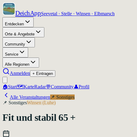
DeichApp
Seevetal · Stelle · Winsen · Elbmarsch
Entdecken
Orte & Angebote
Community
Service
Alle Regionen
Anmelden
+ Eintragen
🏠
Start
🗺️
Karte
Radar
💬
Community
👤
Profil
Alle Veranstaltungen
📌
Sonstiges
📌
Sonstiges
Winsen (Luhe)
Fit und stabil 65 +