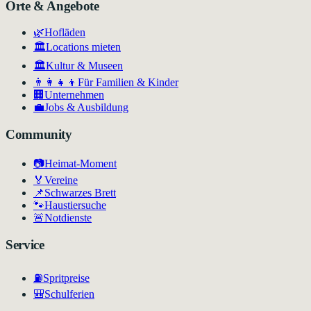
Orte & Angebote
🌿
Hofläden
🏛️
Locations mieten
🏛
Kultur & Museen
👨‍👩‍👧‍👦
Für Familien & Kinder
🏢
Unternehmen
💼
Jobs & Ausbildung
Community
📷
Heimat-Moment
🏅
Vereine
📌
Schwarzes Brett
🐾
Haustiersuche
🚨
Notdienste
Service
⛽
Spritpreise
🎒
Schulferien