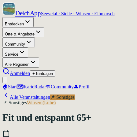
DeichApp
Seevetal · Stelle · Winsen · Elbmarsch
Entdecken
Orte & Angebote
Community
Service
Alle Regionen
Anmelden
+ Eintragen
🏠
Start
🗺️
Karte
Radar
💬
Community
👤
Profil
Alle Veranstaltungen
📌
Sonstiges
📌
Sonstiges
Winsen (Luhe)
Fit und entspannt 65+