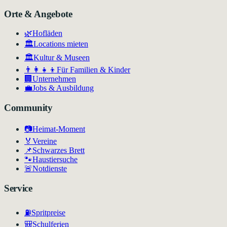
Orte & Angebote
🌿
Hofläden
🏛️
Locations mieten
🏛
Kultur & Museen
👨‍👩‍👧‍👦
Für Familien & Kinder
🏢
Unternehmen
💼
Jobs & Ausbildung
Community
📷
Heimat-Moment
🏅
Vereine
📌
Schwarzes Brett
🐾
Haustiersuche
🚨
Notdienste
Service
⛽
Spritpreise
🎒
Schulferien