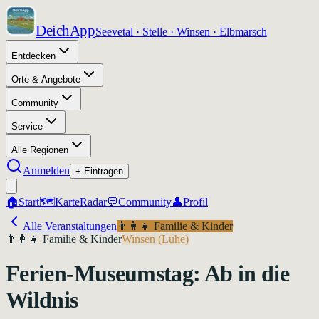
DeichApp
Seevetal · Stelle · Winsen · Elbmarsch
Entdecken
Orte & Angebote
Community
Service
Alle Regionen
Anmelden
+ Eintragen
🏠
Start
🗺️
Karte
Radar
💬
Community
👤
Profil
Alle Veranstaltungen
👨‍👩‍👧
Familie & Kinder
👨‍👩‍👧
Familie & Kinder
Winsen (Luhe)
Ferien-Museumstag: Ab in die
Wildnis