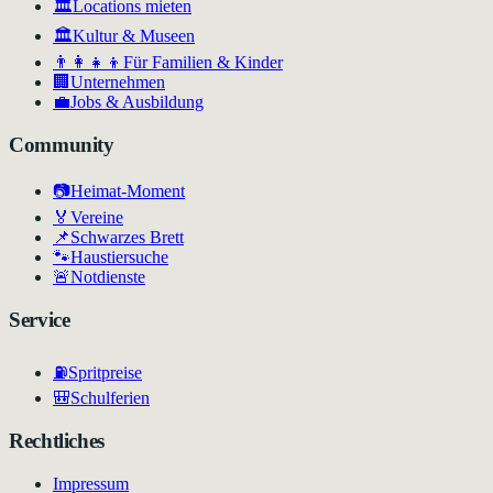
🏛️
Locations mieten
🏛
Kultur & Museen
👨‍👩‍👧‍👦
Für Familien & Kinder
🏢
Unternehmen
💼
Jobs & Ausbildung
Community
📷
Heimat-Moment
🏅
Vereine
📌
Schwarzes Brett
🐾
Haustiersuche
🚨
Notdienste
Service
⛽
Spritpreise
🎒
Schulferien
Rechtliches
Impressum