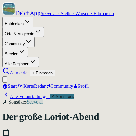
DeichApp
Seevetal · Stelle · Winsen · Elbmarsch
Entdecken
Orte & Angebote
Community
Service
Alle Regionen
Anmelden
+ Eintragen
🏠
Start
🗺️
Karte
Radar
💬
Community
👤
Profil
Alle Veranstaltungen
📌
Sonstiges
📌
Sonstiges
Seevetal
Der große Loriot-Abend