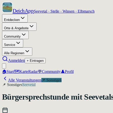
DeichApp
Seevetal · Stelle · Winsen · Elbmarsch
Entdecken
Orte & Angebote
Community
Service
Alle Regionen
Anmelden
+ Eintragen
🏠
Start
🗺️
Karte
Radar
💬
Community
👤
Profil
Alle Veranstaltungen
📌
Sonstiges
📌
Sonstiges
Seevetal
Bürgersprechstunde mit Seevetal